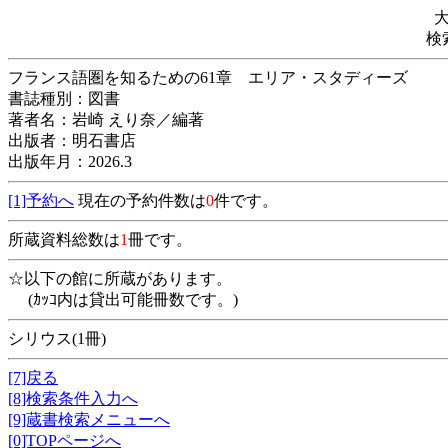
検
フランス語圏を知るための61章 エリア・スタディーズ
書誌種別：図書
著者名：岩崎 えり奈／編著
出版者：明石書店
出版年月：2026.3
[1]予約へ
現在の予約件数は
0
件です。
所蔵資料総数は
1
冊です。
☆以下の館に所蔵があります。
(ｶｯｺ内は貸出可能冊数です。)
シリウス(1冊)
[7]戻る
[8]検索条件入力へ
[9]蔵書検索メニューへ
[0]TOPページへ