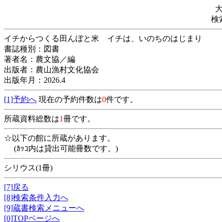
検
イチからつくる田んぼと米 イチは、いのちのはじまり
書誌種別：図書
著者名：農文協／編
出版者：農山漁村文化協会
出版年月：2026.4
[1]予約へ
現在の予約件数は
0
件です。
所蔵資料総数は
1
冊です。
☆以下の館に所蔵があります。
(ｶｯｺ内は貸出可能冊数です。)
シリウス(1冊)
[7]戻る
[8]検索条件入力へ
[9]蔵書検索メニューへ
[0]TOPページへ