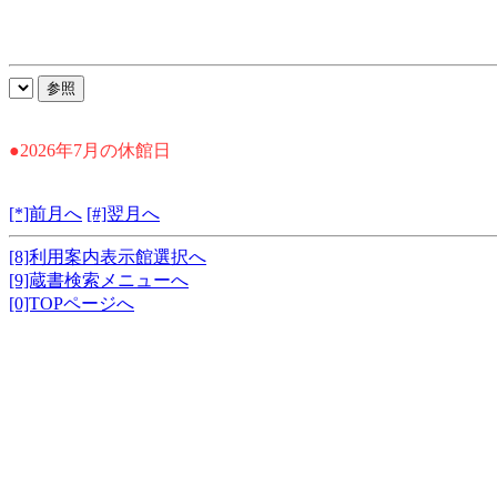
●2026年7月の休館日
[*]前月へ
[#]翌月へ
[8]利用案内表示館選択へ
[9]蔵書検索メニューへ
[0]TOPページへ