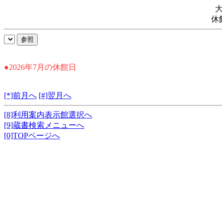
休
●2026年7月の休館日
[*]前月へ
[#]翌月へ
[8]利用案内表示館選択へ
[9]蔵書検索メニューへ
[0]TOPページへ