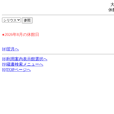
休
●2026年8月の休館日
[#]翌月へ
[8]利用案内表示館選択へ
[9]蔵書検索メニューへ
[0]TOPページへ