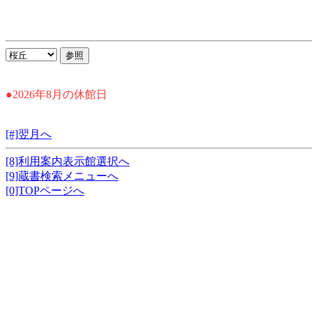
●2026年8月の休館日
[#]翌月へ
[8]利用案内表示館選択へ
[9]蔵書検索メニューへ
[0]TOPページへ