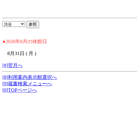
●2026年8月の休館日
8月31日 ( 月 )
[#]翌月へ
[8]利用案内表示館選択へ
[9]蔵書検索メニューへ
[0]TOPページへ