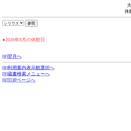
休
●2026年8月の休館日
[#]翌月へ
[8]利用案内表示館選択へ
[9]蔵書検索メニューへ
[0]TOPページへ