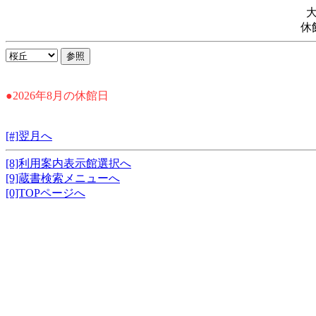
休
●2026年8月の休館日
[#]翌月へ
[8]利用案内表示館選択へ
[9]蔵書検索メニューへ
[0]TOPページへ