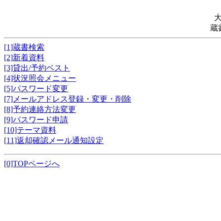
蔵
[1]蔵書検索
[2]新着資料
[3]貸出/予約ベスト
[4]状況照会メニュー
[5]パスワード変更
[7]メールアドレス登録・変更・削除
[8]予約連絡方法変更
[9]パスワード申請
[10]テーマ資料
[11]返却確認メール通知設定
[0]TOPページへ