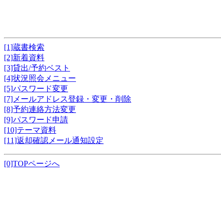
[1]蔵書検索
[2]新着資料
[3]貸出/予約ベスト
[4]状況照会メニュー
[5]パスワード変更
[7]メールアドレス登録・変更・削除
[8]予約連絡方法変更
[9]パスワード申請
[10]テーマ資料
[11]返却確認メール通知設定
[0]TOPページへ