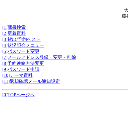
蔵
[1]蔵書検索
[2]新着資料
[3]貸出/予約ベスト
[4]状況照会メニュー
[5]パスワード変更
[7]メールアドレス登録・変更・削除
[8]予約連絡方法変更
[9]パスワード申請
[10]テーマ資料
[11]返却確認メール通知設定
[0]TOPページへ