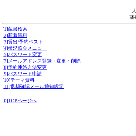
蔵
[1]蔵書検索
[2]新着資料
[3]貸出/予約ベスト
[4]状況照会メニュー
[5]パスワード変更
[7]メールアドレス登録・変更・削除
[8]予約連絡方法変更
[9]パスワード申請
[10]テーマ資料
[11]返却確認メール通知設定
[0]TOPページへ