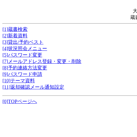
蔵
[1]蔵書検索
[2]新着資料
[3]貸出/予約ベスト
[4]状況照会メニュー
[5]パスワード変更
[7]メールアドレス登録・変更・削除
[8]予約連絡方法変更
[9]パスワード申請
[10]テーマ資料
[11]返却確認メール通知設定
[0]TOPページへ