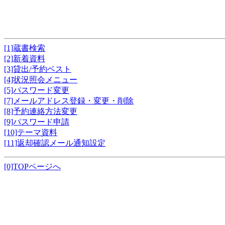
[1]蔵書検索
[2]新着資料
[3]貸出/予約ベスト
[4]状況照会メニュー
[5]パスワード変更
[7]メールアドレス登録・変更・削除
[8]予約連絡方法変更
[9]パスワード申請
[10]テーマ資料
[11]返却確認メール通知設定
[0]TOPページへ