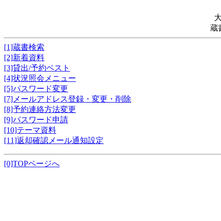
蔵
[1]蔵書検索
[2]新着資料
[3]貸出/予約ベスト
[4]状況照会メニュー
[5]パスワード変更
[7]メールアドレス登録・変更・削除
[8]予約連絡方法変更
[9]パスワード申請
[10]テーマ資料
[11]返却確認メール通知設定
[0]TOPページへ