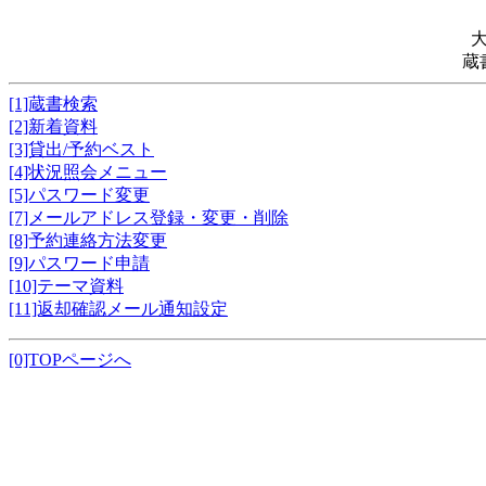
蔵
[1]蔵書検索
[2]新着資料
[3]貸出/予約ベスト
[4]状況照会メニュー
[5]パスワード変更
[7]メールアドレス登録・変更・削除
[8]予約連絡方法変更
[9]パスワード申請
[10]テーマ資料
[11]返却確認メール通知設定
[0]TOPページへ