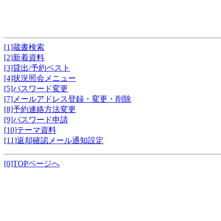
[1]蔵書検索
[2]新着資料
[3]貸出/予約ベスト
[4]状況照会メニュー
[5]パスワード変更
[7]メールアドレス登録・変更・削除
[8]予約連絡方法変更
[9]パスワード申請
[10]テーマ資料
[11]返却確認メール通知設定
[0]TOPページへ