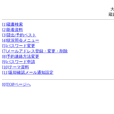
蔵
[1]蔵書検索
[2]新着資料
[3]貸出/予約ベスト
[4]状況照会メニュー
[5]パスワード変更
[7]メールアドレス登録・変更・削除
[8]予約連絡方法変更
[9]パスワード申請
[10]テーマ資料
[11]返却確認メール通知設定
[0]TOPページへ