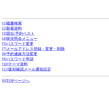
[1]蔵書検索
[2]新着資料
[3]貸出/予約ベスト
[4]状況照会メニュー
[5]パスワード変更
[7]メールアドレス登録・変更・削除
[8]予約連絡方法変更
[9]パスワード申請
[10]テーマ資料
[11]返却確認メール通知設定
[0]TOPページへ