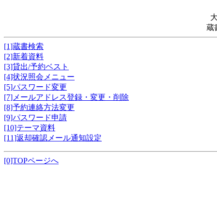
蔵
[1]蔵書検索
[2]新着資料
[3]貸出/予約ベスト
[4]状況照会メニュー
[5]パスワード変更
[7]メールアドレス登録・変更・削除
[8]予約連絡方法変更
[9]パスワード申請
[10]テーマ資料
[11]返却確認メール通知設定
[0]TOPページへ