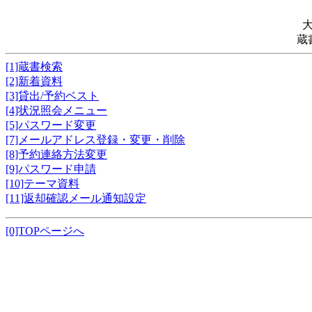
蔵
[1]蔵書検索
[2]新着資料
[3]貸出/予約ベスト
[4]状況照会メニュー
[5]パスワード変更
[7]メールアドレス登録・変更・削除
[8]予約連絡方法変更
[9]パスワード申請
[10]テーマ資料
[11]返却確認メール通知設定
[0]TOPページへ