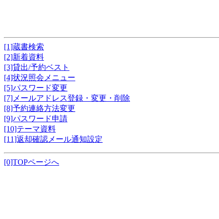
[1]蔵書検索
[2]新着資料
[3]貸出/予約ベスト
[4]状況照会メニュー
[5]パスワード変更
[7]メールアドレス登録・変更・削除
[8]予約連絡方法変更
[9]パスワード申請
[10]テーマ資料
[11]返却確認メール通知設定
[0]TOPページへ