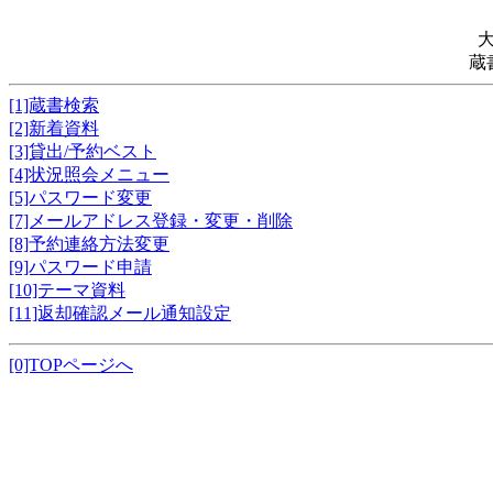
蔵
[1]蔵書検索
[2]新着資料
[3]貸出/予約ベスト
[4]状況照会メニュー
[5]パスワード変更
[7]メールアドレス登録・変更・削除
[8]予約連絡方法変更
[9]パスワード申請
[10]テーマ資料
[11]返却確認メール通知設定
[0]TOPページへ