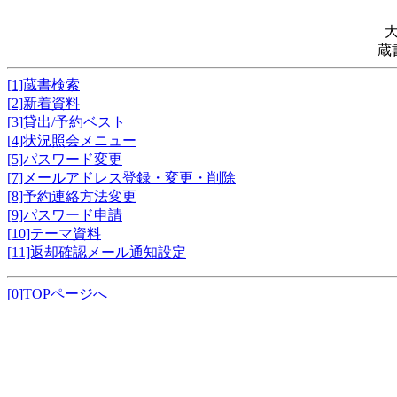
蔵
[1]蔵書検索
[2]新着資料
[3]貸出/予約ベスト
[4]状況照会メニュー
[5]パスワード変更
[7]メールアドレス登録・変更・削除
[8]予約連絡方法変更
[9]パスワード申請
[10]テーマ資料
[11]返却確認メール通知設定
[0]TOPページへ