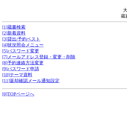
蔵
[1]蔵書検索
[2]新着資料
[3]貸出/予約ベスト
[4]状況照会メニュー
[5]パスワード変更
[7]メールアドレス登録・変更・削除
[8]予約連絡方法変更
[9]パスワード申請
[10]テーマ資料
[11]返却確認メール通知設定
[0]TOPページへ