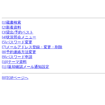
[1]蔵書検索
[2]新着資料
[3]貸出/予約ベスト
[4]状況照会メニュー
[5]パスワード変更
[7]メールアドレス登録・変更・削除
[8]予約連絡方法変更
[9]パスワード申請
[10]テーマ資料
[11]返却確認メール通知設定
[0]TOPページへ