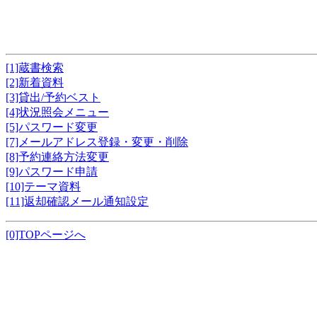
[1]蔵書検索
[2]新着資料
[3]貸出/予約ベスト
[4]状況照会メニュー
[5]パスワード変更
[7]メールアドレス登録・変更・削除
[8]予約連絡方法変更
[9]パスワード申請
[10]テーマ資料
[11]返却確認メール通知設定
[0]TOPページへ