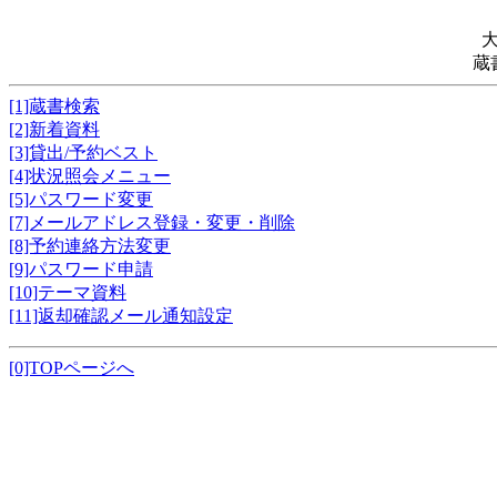
蔵
[1]蔵書検索
[2]新着資料
[3]貸出/予約ベスト
[4]状況照会メニュー
[5]パスワード変更
[7]メールアドレス登録・変更・削除
[8]予約連絡方法変更
[9]パスワード申請
[10]テーマ資料
[11]返却確認メール通知設定
[0]TOPページへ