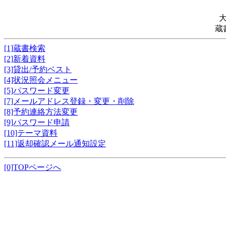
蔵
[1]蔵書検索
[2]新着資料
[3]貸出/予約ベスト
[4]状況照会メニュー
[5]パスワード変更
[7]メールアドレス登録・変更・削除
[8]予約連絡方法変更
[9]パスワード申請
[10]テーマ資料
[11]返却確認メール通知設定
[0]TOPページへ