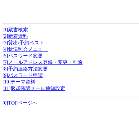
[1]蔵書検索
[2]新着資料
[3]貸出/予約ベスト
[4]状況照会メニュー
[5]パスワード変更
[7]メールアドレス登録・変更・削除
[8]予約連絡方法変更
[9]パスワード申請
[10]テーマ資料
[11]返却確認メール通知設定
[0]TOPページへ