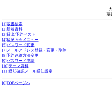
蔵
[1]蔵書検索
[2]新着資料
[3]貸出/予約ベスト
[4]状況照会メニュー
[5]パスワード変更
[7]メールアドレス登録・変更・削除
[8]予約連絡方法変更
[9]パスワード申請
[10]テーマ資料
[11]返却確認メール通知設定
[0]TOPページへ