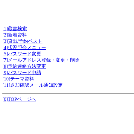
[1]蔵書検索
[2]新着資料
[3]貸出/予約ベスト
[4]状況照会メニュー
[5]パスワード変更
[7]メールアドレス登録・変更・削除
[8]予約連絡方法変更
[9]パスワード申請
[10]テーマ資料
[11]返却確認メール通知設定
[0]TOPページへ