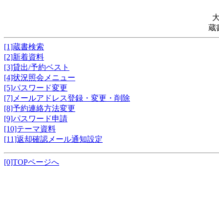
蔵
[1]蔵書検索
[2]新着資料
[3]貸出/予約ベスト
[4]状況照会メニュー
[5]パスワード変更
[7]メールアドレス登録・変更・削除
[8]予約連絡方法変更
[9]パスワード申請
[10]テーマ資料
[11]返却確認メール通知設定
[0]TOPページへ