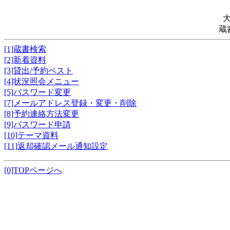
蔵
[1]蔵書検索
[2]新着資料
[3]貸出/予約ベスト
[4]状況照会メニュー
[5]パスワード変更
[7]メールアドレス登録・変更・削除
[8]予約連絡方法変更
[9]パスワード申請
[10]テーマ資料
[11]返却確認メール通知設定
[0]TOPページへ