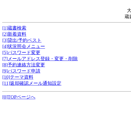
蔵
[1]蔵書検索
[2]新着資料
[3]貸出/予約ベスト
[4]状況照会メニュー
[5]パスワード変更
[7]メールアドレス登録・変更・削除
[8]予約連絡方法変更
[9]パスワード申請
[10]テーマ資料
[11]返却確認メール通知設定
[0]TOPページへ