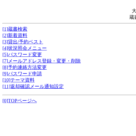
蔵
[1]蔵書検索
[2]新着資料
[3]貸出/予約ベスト
[4]状況照会メニュー
[5]パスワード変更
[7]メールアドレス登録・変更・削除
[8]予約連絡方法変更
[9]パスワード申請
[10]テーマ資料
[11]返却確認メール通知設定
[0]TOPページへ