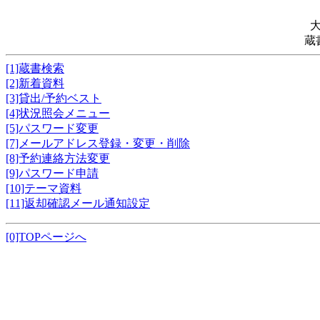
蔵
[1]蔵書検索
[2]新着資料
[3]貸出/予約ベスト
[4]状況照会メニュー
[5]パスワード変更
[7]メールアドレス登録・変更・削除
[8]予約連絡方法変更
[9]パスワード申請
[10]テーマ資料
[11]返却確認メール通知設定
[0]TOPページへ