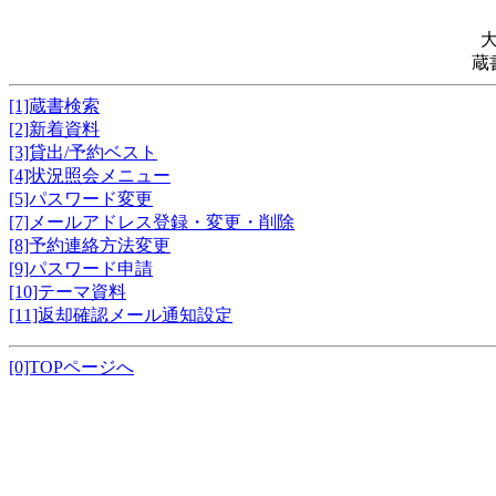
蔵
[1]蔵書検索
[2]新着資料
[3]貸出/予約ベスト
[4]状況照会メニュー
[5]パスワード変更
[7]メールアドレス登録・変更・削除
[8]予約連絡方法変更
[9]パスワード申請
[10]テーマ資料
[11]返却確認メール通知設定
[0]TOPページへ