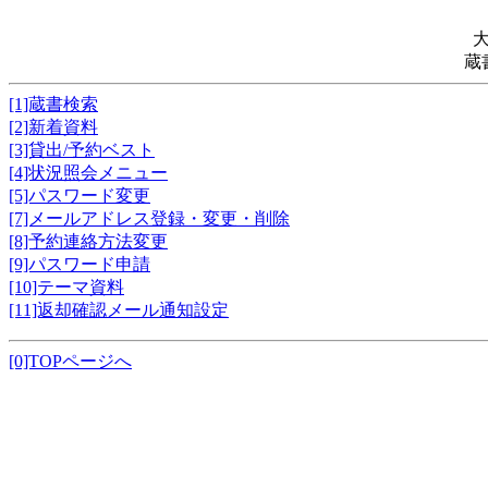
蔵
[1]蔵書検索
[2]新着資料
[3]貸出/予約ベスト
[4]状況照会メニュー
[5]パスワード変更
[7]メールアドレス登録・変更・削除
[8]予約連絡方法変更
[9]パスワード申請
[10]テーマ資料
[11]返却確認メール通知設定
[0]TOPページへ