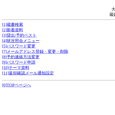
蔵
[1]蔵書検索
[2]新着資料
[3]貸出/予約ベスト
[4]状況照会メニュー
[5]パスワード変更
[7]メールアドレス登録・変更・削除
[8]予約連絡方法変更
[9]パスワード申請
[10]テーマ資料
[11]返却確認メール通知設定
[0]TOPページへ