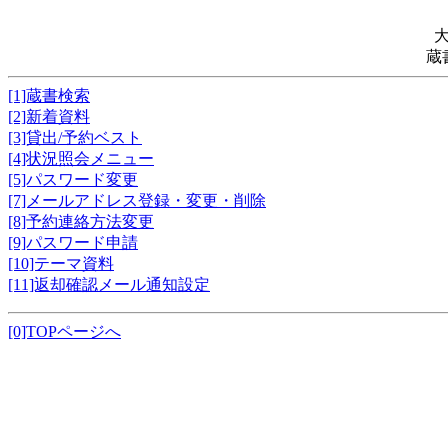
蔵
[1]蔵書検索
[2]新着資料
[3]貸出/予約ベスト
[4]状況照会メニュー
[5]パスワード変更
[7]メールアドレス登録・変更・削除
[8]予約連絡方法変更
[9]パスワード申請
[10]テーマ資料
[11]返却確認メール通知設定
[0]TOPページへ