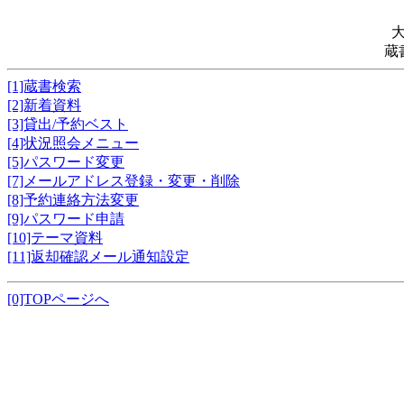
蔵
[1]蔵書検索
[2]新着資料
[3]貸出/予約ベスト
[4]状況照会メニュー
[5]パスワード変更
[7]メールアドレス登録・変更・削除
[8]予約連絡方法変更
[9]パスワード申請
[10]テーマ資料
[11]返却確認メール通知設定
[0]TOPページへ