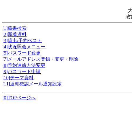
蔵
[1]蔵書検索
[2]新着資料
[3]貸出/予約ベスト
[4]状況照会メニュー
[5]パスワード変更
[7]メールアドレス登録・変更・削除
[8]予約連絡方法変更
[9]パスワード申請
[10]テーマ資料
[11]返却確認メール通知設定
[0]TOPページへ