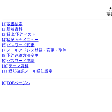
蔵
[1]蔵書検索
[2]新着資料
[3]貸出/予約ベスト
[4]状況照会メニュー
[5]パスワード変更
[7]メールアドレス登録・変更・削除
[8]予約連絡方法変更
[9]パスワード申請
[10]テーマ資料
[11]返却確認メール通知設定
[0]TOPページへ