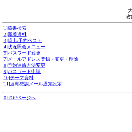
蔵
[1]蔵書検索
[2]新着資料
[3]貸出/予約ベスト
[4]状況照会メニュー
[5]パスワード変更
[7]メールアドレス登録・変更・削除
[8]予約連絡方法変更
[9]パスワード申請
[10]テーマ資料
[11]返却確認メール通知設定
[0]TOPページへ