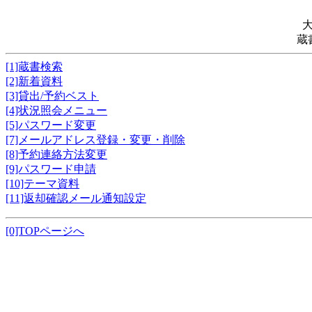
蔵
[1]蔵書検索
[2]新着資料
[3]貸出/予約ベスト
[4]状況照会メニュー
[5]パスワード変更
[7]メールアドレス登録・変更・削除
[8]予約連絡方法変更
[9]パスワード申請
[10]テーマ資料
[11]返却確認メール通知設定
[0]TOPページへ