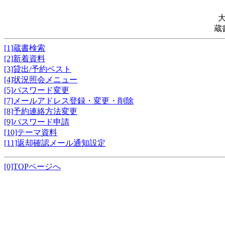
蔵
[1]蔵書検索
[2]新着資料
[3]貸出/予約ベスト
[4]状況照会メニュー
[5]パスワード変更
[7]メールアドレス登録・変更・削除
[8]予約連絡方法変更
[9]パスワード申請
[10]テーマ資料
[11]返却確認メール通知設定
[0]TOPページへ