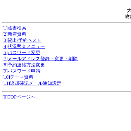
蔵
[1]蔵書検索
[2]新着資料
[3]貸出/予約ベスト
[4]状況照会メニュー
[5]パスワード変更
[7]メールアドレス登録・変更・削除
[8]予約連絡方法変更
[9]パスワード申請
[10]テーマ資料
[11]返却確認メール通知設定
[0]TOPページへ