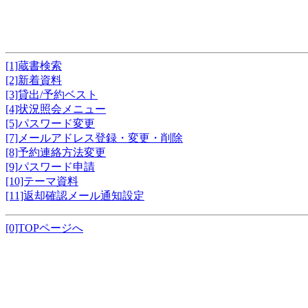
[1]蔵書検索
[2]新着資料
[3]貸出/予約ベスト
[4]状況照会メニュー
[5]パスワード変更
[7]メールアドレス登録・変更・削除
[8]予約連絡方法変更
[9]パスワード申請
[10]テーマ資料
[11]返却確認メール通知設定
[0]TOPページへ